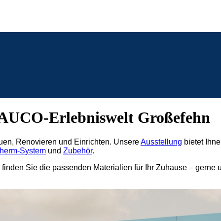
RAUCO-Erlebniswelt Großefehn
uen, Renovieren und Einrichten. Unsere
Ausstellung
bietet Ihn
herm-System
und
Zubehör
.
finden Sie die passenden Materialien für Ihr Zuhause – gerne un