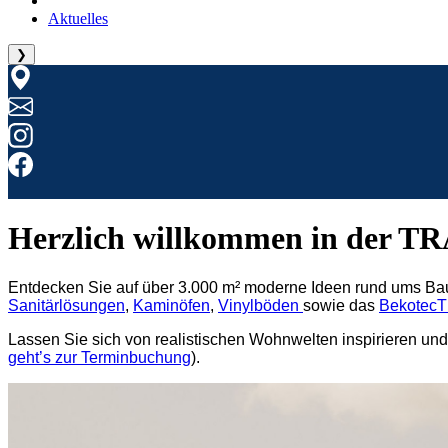
Aktuelles
❯
Herzlich willkommen in der T
Entdecken Sie auf über 3.000 m² moderne Ideen rund ums Ba
Sanitärlösungen
,
Kaminöfen
,
Vinylböden
sowie das
BekotecT
Lassen Sie sich von realistischen Wohnwelten inspirieren und 
geht’s zur Terminbuchung
).